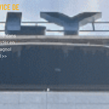
VICE DE
ère dans
ster en
pagnol
 >>