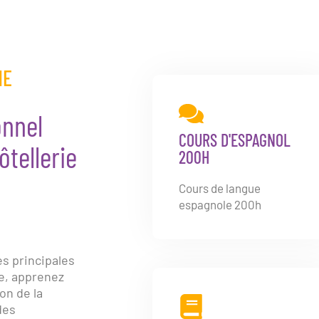
NE
onnel
COURS D'ESPAGNOL
ôtellerie
200H
Cours de langue
espagnole 200h
s principales
e, apprenez
on de la
des