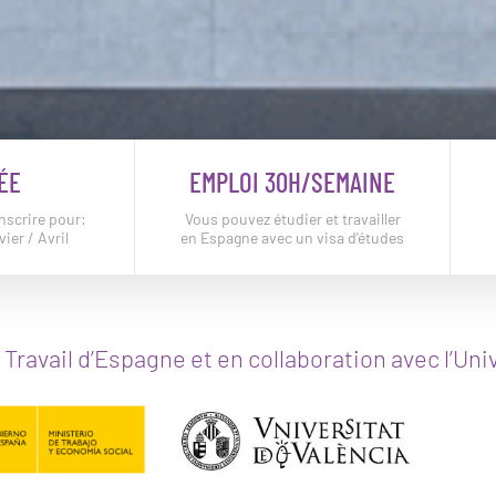
ÉE
EMPLOI 30H/SEMAINE
nscrire pour:
Vous pouvez étudier et travailler
ier / Avril
en Espagne avec un visa d'études
u Travail d’Espagne et en collaboration avec l’Un