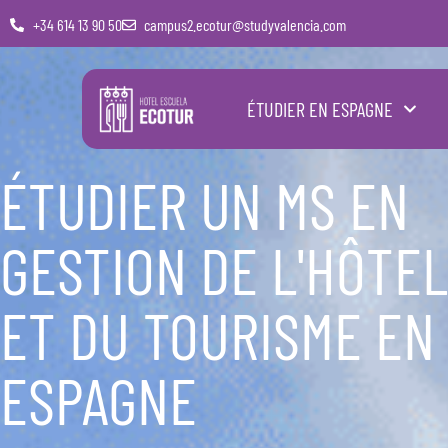
+34 614 13 90 50
campus2.ecotur@studyvalencia.com
ÉTUDIER EN ESPAGNE
ÉTUDIER UN MS EN
GESTION DE L'HÔTE
ET DU TOURISME EN
ESPAGNE